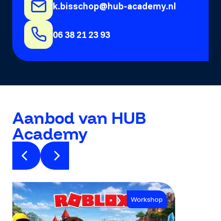
k.bisschop@hub-academy.nl
06 38 21 23 93
Aanbod van HUB
Academy
Workshop