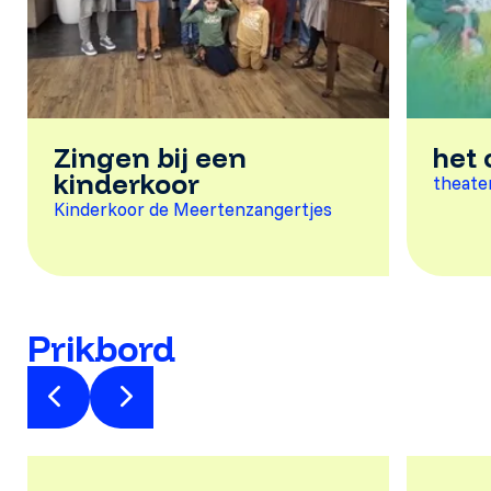
Zingen bij een
het 
kinderkoor
theate
Kinderkoor de Meertenzangertjes
Prikbord