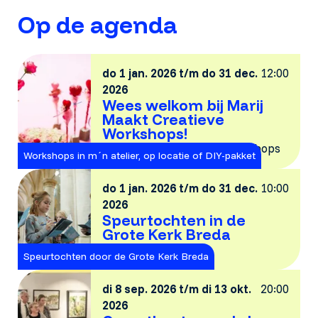
Op de agenda
do 1 jan. 2026 t/m do 31 dec.
12:00
2026
Wees welkom bij Marij
Maakt Creatieve
Workshops!
Marij Maakt, creatieve workshops
Workshops in m´n atelier, op locatie of DIY-pakket
do 1 jan. 2026 t/m do 31 dec.
10:00
2026
Speurtochten in de
Grote Kerk Breda
Grote Kerk Breda
Speurtochten door de Grote Kerk Breda
di 8 sep. 2026 t/m di 13 okt.
20:00
2026