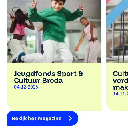
Jeugdfonds Sport &
Cult
Cultuur Breda
verd
mak
04-12-2025
14-11-
Bekijk het magazine