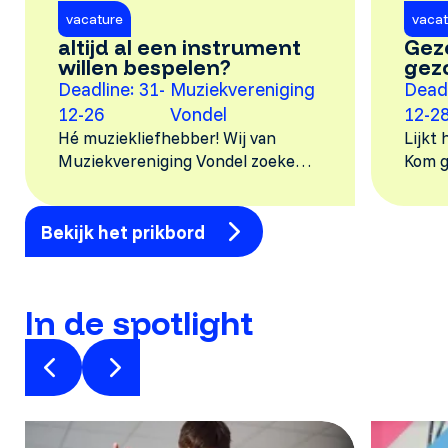
vacature
vacat
altijd al een instrument
Geze
willen bespelen?
gez
Deadline: 31-
Muziekvereniging
Deadl
12-26
Vondel
12-2
Hé muziekliefhebber! Wij van
Lijkt
Muziekvereniging Vondel zoeken
Kom g
nieuwe maatjes om samen nóten
repeti
mee te kraken! Speel je een
om te
Bekijk het prikbord
instrument, heb je vroeger
bij u 
gespeeld of lijkt het je gewoon
info@
leuk om (weer) muziek t
graag
In de spotlight