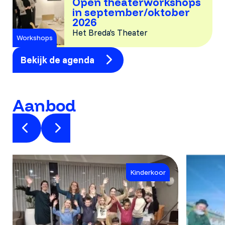
Open theaterworkshops
in september/oktober
2026
Het Breda's Theater
Workshops
Bekijk de agenda
Aanbod
Kinderkoor